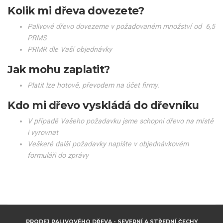
Kolik mi dřeva dovezete?
Palivové dřevo dovezeme v požadovaném množství od 6,5
PRMS
PRMR dle Vaší objednávky
Jak mohu zaplatit?
Platit lze hotově, převodem na účet firmy.
Kdo mi dřevo vyskládá do dřevníku
V případě Vašeho požadavku jsme schopni dřevo na místě
i vyrovnat
Veškeré další požadavky napište v objednávkovém
formuláři do zprávy
PRODEJ PALIVOVÉHO DŘEVA - SEVERNÍ A STŘEDNÍ ČECHY