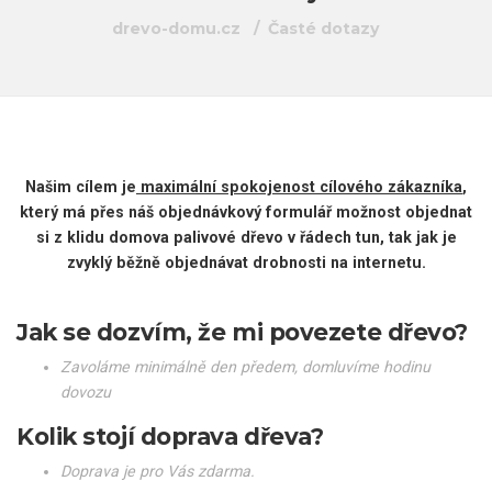
drevo-domu.cz
Časté dotazy
Našim cílem je
maximální spokojenost cílového zákazníka
,
který má přes náš objednávkový formulář možnost objednat
si z klidu domova palivové dřevo v řádech tun, tak jak je
zvyklý běžně objednávat drobnosti na internetu.
Jak se dozvím, že mi povezete dřevo?
Zavoláme minimálně den předem, domluvíme hodinu
dovozu
Kolik stojí doprava dřeva?
Doprava je pro Vás zdarma.